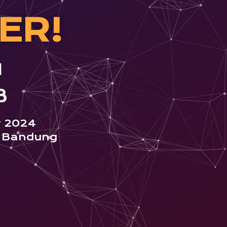
ER!
l
​
r 2024
, Bandung