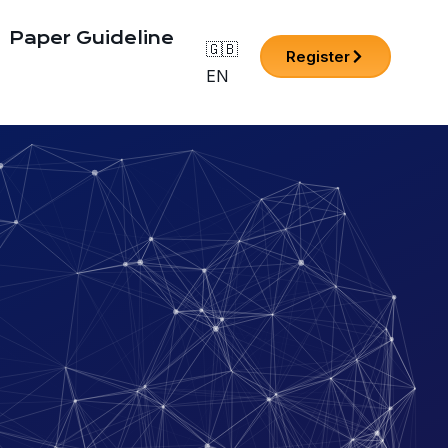
Paper Guideline
🇬🇧
Register
EN